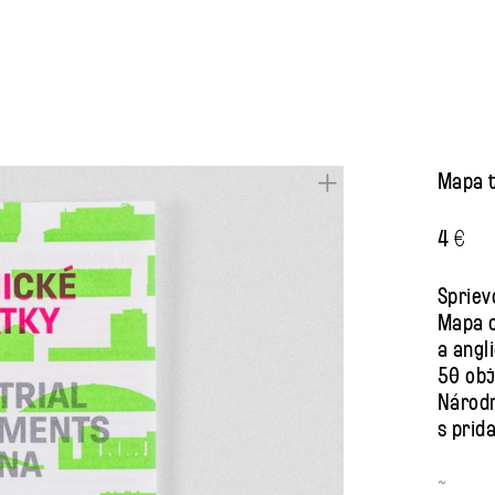
Mapa t
4
€
Spriev
Mapa o
a angl
50 obj
Národn
s prid
~