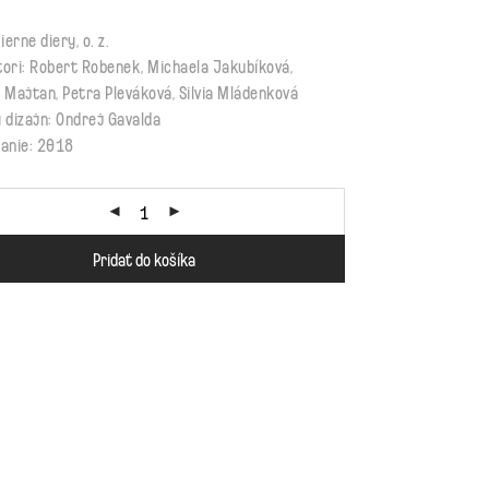
ierne diery, o. z.
ori: Robert Robenek, Michaela Jakubíková,
 Majtan, Petra Pleváková, Silvia Mládenková
 dizajn: Ondrej Gavalda
danie: 2018
Pridať do košíka