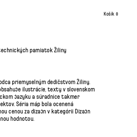
0
echnických pamiatok Žiliny
odca priemyselným dedičstvom Žiliny.
bsahuje ilustrácie, texty v slovenskom
ickom jazyku a súradnice takmer
ektov. Séria máp bola ocenená
ou cenou za dizajn v kategórii Dizajn
anou hodnotou.