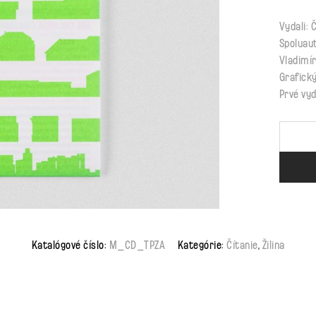
Vydali: Č
Spoluaut
Vladimír
Grafický
Prvé vy
Katalógové číslo:
M_CD_TPZA
Kategórie:
Čítanie
,
Žilina