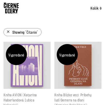
0
Showing
“Čítanie”
Vypredané
Vypredané
Kniha AVION (Katarína
Kniha Blízke veci: Príbehy
Haberlandová, Ľubica
ľudí Gemera na dlani
Voľanská)
(Katarína Poliačiková)