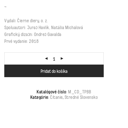
~
Vydali: Čierne diery, o. z.
Spoluautori: Juraj Havlík, Natália Michalová
Grafický dizajn: Ondrej Gavalda
Prvé vydanie: 2018
Pridať do košíka
Katalógové číslo:
M_CD_TPBB
Kategórie:
Čítanie
,
Stredné Slovensko