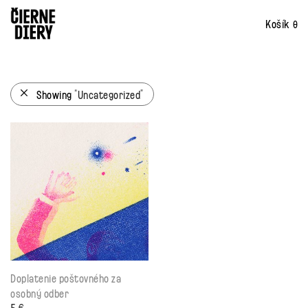
0
Showing
“Uncategorized”
Doplatenie poštovného za
osobný odber
5
€