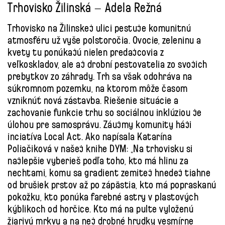
Trhovisko Žilinská – Adela Režná
Trhovisko na Žilinskej ulici pestuje komunitnú
atmosféru už vyše polstoročia. Ovocie, zeleninu a
kvety tu ponúkajú nielen predajcovia z
veľkoskladov, ale aj drobní pestovatelia zo svojich
prebytkov zo záhrady. Trh sa však odohráva na
súkromnom pozemku, na ktorom môže časom
vzniknúť nová zástavba. Riešenie situácie a
zachovanie funkcie trhu so sociálnou inklúziou je
úlohou pre samosprávu. Záujmy komunity háji
inciatíva Local Act. Ako napísala Katarína
Poliačiková v našej knihe DYM: „Na trhovisku si
najlepšie vyberieš podľa toho, kto má hlinu za
nechtami, komu sa gradient zemitej hnedej tiahne
od brušiek prstov až po zápästia, kto má popraskanú
pokožku, kto ponúka farebné astry v plastových
kýblikoch od horčice. Kto má na pulte vyloženú
žiarivú mrkvu a na nej drobné hrudky vesmírne