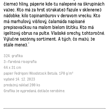
čiernej hliny, páperie kde-tu nalepené na škrupinách
vajec. Kto má za hrsť strakatej fazule v sklenenej
nádobke, kilo topinamburov v deravom vrecku. Kto
má marhuľový, višňový, čalamáda napísané
prepisovačkou na malom bielom štítku. Kto má
igelitový obrus na pulte. Vlašské orechy, tohtoročné.
Výlučne sezónny sortiment. A tých, čo majú, je
stále menej.“
324. grafika
3–farebná risografia
44 x 31 cm
papier Fedrigoni Woodstock Betula, 170 g/m²
vydané 14. 12. 2023
predajný náklad 200 ks
Grafika je vypredaná, dotlače nerobíme.