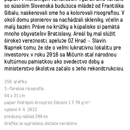
so súsoším Slovenská budujúca mládež od Františka
Gibalu, naskenovali sme ho a kolorovali risografiou. V
okolí domu pionierov sa nachádzali skleníky, včelín a
malý bazén. Práve na krúžky a kúpalisko si pamätá
mnoho obyvateľov Bratislavy. Areál by mal slúžiť
širokej verejnosti, apeluje OZ Hrad – Slavín.
Napriek tomu, že ide o veľmi lukratívnu lokalitu pre
investorov, v roku 2016 sa Mičurín stal národnou
kultúrnou pamiatkou ako svedectvo doby a
ministerstvo školstva začalo s jeho rekonštrukciou.
258. grafika
3–farebná risografia
44 x 31 cm
papier Fedrigoni Arcoprint Edizioni 1.7, 70 g/m²
vydané 4. 4. 2022
predajný náklad 200 ks
Grafika je vypredaná, dotlače nerobíme.