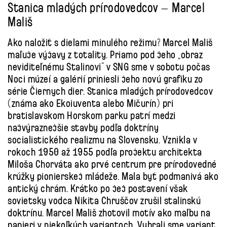
Stanica mladých prírodovedcov – Marcel
Mališ
Ako naložiť s dielami minulého režimu? Marcel Mališ
maľuje výjavy z totality. Priamo pod jeho „obraz
neviditeľnému Stalinovi“ v SNG sme v sobotu počas
Noci múzeí a galérií priniesli jeho novú grafiku zo
série Čiernych dier. Stanica mladých prírodovedcov
(známa ako Ekoiuventa alebo Mičurín) pri
bratislavskom Horskom parku patrí medzi
najvýraznejšie stavby podľa doktríny
socialistického realizmu na Slovensku. Vznikla v
rokoch 1950 až 1955 podľa projektu architekta
Miloša Chorváta ako prvé centrum pre prírodovedné
krúžky pionierskej mládeže. Mala byť podmanivá ako
antický chrám. Krátko po jej postavení však
sovietsky vodca Nikita Chruščov zrušil stalinskú
doktrínu. Marcel Mališ zhotovil motív ako maľbu na
papieri v niekoľkých variantoch. Vybrali sme variant