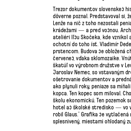
Trezor dokumentov slovenskej his
dôverne poznal. Predstavoval si, 
Lenže na nič z toho nezostali pen
krádežami — a pred vojnou. Archit
ateliéri Iľju Skočeka, kde vznikol 
ochotní do toho ísť. Vladimír Ded
prstencom. Budova je obložená c
červenej, vďaka sklomozaike. Vnú
škatúľ vo výrobnom družstve v Levo
Jaroslav Nemec, so vstavaným dr
ošetrovanie dokumentov a prednáš
ako plynuli roky, peniaze sa míňal
kopca. Ten kopec som miloval. Ch
školu ekonomickú. Ten pozemok so
hotel aj školské stredisko — vo 
robil Glaus.“ Grafika je vytlačená
splesnivený, miestami ohlodaný z