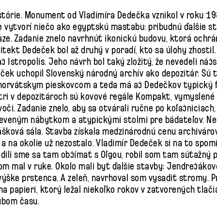
tórie. Monument od Vladimíra Dedečka vznikol v roku 198
že vytvorí niečo ako egyptskú mastabu: pribudnú ďalšie s
iaze. Zadanie znelo navrhnúť ikonickú budovu, ktorá och
ekt Dedeček bol až druhý v poradí, kto sa úlohy zhostil.
aj Istropolis. Jeho návrh bol taký zložitý, že nevedeli nájs
eček uchopil Slovenský národný archív ako depozitár. Sú 
horvátskym pieskovcom a teda má aj Dedečkov typický f
tri v depozitároch sú kovové regále Kompakt, vymyslené
či. Zadanie znelo, aby sa otvárali ručne po koľajniciach, 
eveným nábytkom a atypickými stolmi pre bádateľov. Ne
ková sála. Stavba získala medzinárodnú cenu archivárov a
i a na okolie už nezostalo. Vladimír Dedeček si na to spo
odili sme sa tam objímať s Oľgou, robil som tam súťažný 
m mal v ruke. Okolo mali byť ďalšie stavby: Jendrejáko
výške prstenca. A zeleň, navrhoval som vysadiť stromy. 
 na papieri, ktorý ležal niekoľko rokov v zatvorených tla
ubom času.