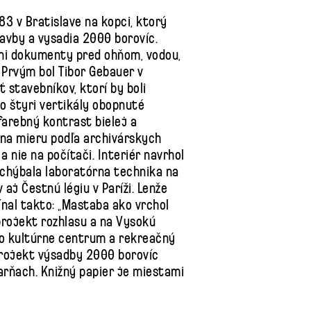
3 v Bratislave na kopci, ktorý
tavby a vysadia 2000 borovíc.
ráni dokumenty pred ohňom, vodou,
 Prvým bol Tibor Gebauer v
ť stavebníkov, ktorí by boli
to štyri vertikály obopnuté
arebný kontrast bielej a
 na mieru podľa archivárskych
a nie na počítači. Interiér navrhol
chýbala laboratórna technika na
j Čestnú légiu v Paríži. Lenže
mínal takto: „Mastaba ako vrchol
projekt rozhlasu a na Vysokú
vo kultúrne centrum a rekreačný
Projekt výsadby 2000 borovíc
čiarňach. Knižný papier je miestami