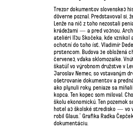
Trezor dokumentov slovenskej his
dôverne poznal. Predstavoval si, 
Lenže na nič z toho nezostali pen
krádežami — a pred vojnou. Archit
ateliéri Iľju Skočeka, kde vznikol 
ochotní do toho ísť. Vladimír Ded
prstencom. Budova je obložená c
červenej, vďaka sklomozaike. Vnú
škatúľ vo výrobnom družstve v Levo
Jaroslav Nemec, so vstavaným dr
ošetrovanie dokumentov a prednáš
ako plynuli roky, peniaze sa míňal
kopca. Ten kopec som miloval. Ch
školu ekonomickú. Ten pozemok so
hotel aj školské stredisko — vo 
robil Glaus.“ Grafika Radka Čepče
dokumentáciu.