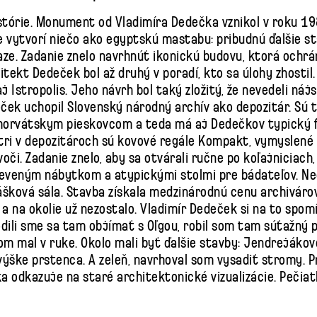
tórie. Monument od Vladimíra Dedečka vznikol v roku 198
že vytvorí niečo ako egyptskú mastabu: pribudnú ďalšie s
iaze. Zadanie znelo navrhnúť ikonickú budovu, ktorá och
ekt Dedeček bol až druhý v poradí, kto sa úlohy zhostil.
aj Istropolis. Jeho návrh bol taký zložitý, že nevedeli nájs
eček uchopil Slovenský národný archív ako depozitár. Sú 
horvátskym pieskovcom a teda má aj Dedečkov typický f
tri v depozitároch sú kovové regále Kompakt, vymyslené
či. Zadanie znelo, aby sa otvárali ručne po koľajniciach, 
eveným nábytkom a atypickými stolmi pre bádateľov. Ne
ková sála. Stavba získala medzinárodnú cenu archivárov a
i a na okolie už nezostalo. Vladimír Dedeček si na to spo
odili sme sa tam objímať s Oľgou, robil som tam súťažný 
m mal v ruke. Okolo mali byť ďalšie stavby: Jendrejáko
výške prstenca. A zeleň, navrhoval som vysadiť stromy. 
ka odkazuje na staré architektonické vizualizácie. Pečia