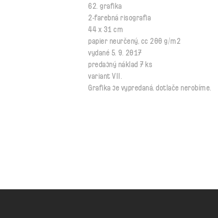
62. grafika
2-farebná risografia
44 x 31 cm
papier
neurčený, cc 200 g/m2
vydané 5. 9. 2017
predajný náklad 7 ks
variant VII.
Grafika je vypredaná, dotlače nerobíme.
ciernediery.sk
Archív diel
Obchodné podmienky
Ochr