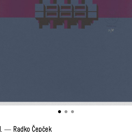
II. — Radko Čepček