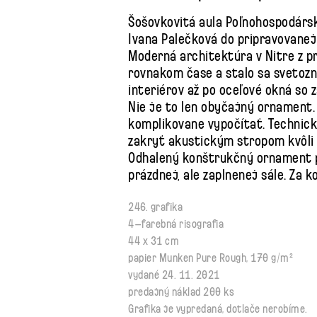
Šošovkovitá aula Poľnohospodárske
Ivana Palečková do pripravovanej 
Moderná architektúra v Nitre z pr
rovnakom čase a stalo sa svetozn
interiérov až po oceľové okná so 
Nie je to len obyčajný ornament.
komplikovane vypočítať. Technick
zakryť akustickým stropom kvôli 
Odhalený konštrukčný ornament pov
prázdnej, ale zaplnenej sále. Za k
246. grafika
4–farebná risografia
44 x 31 cm
papier Munken Pure Rough, 170 g/m²
vydané 24. 11. 2021
predajný náklad 200 ks
Grafika je vypredaná, dotlače nerobíme.