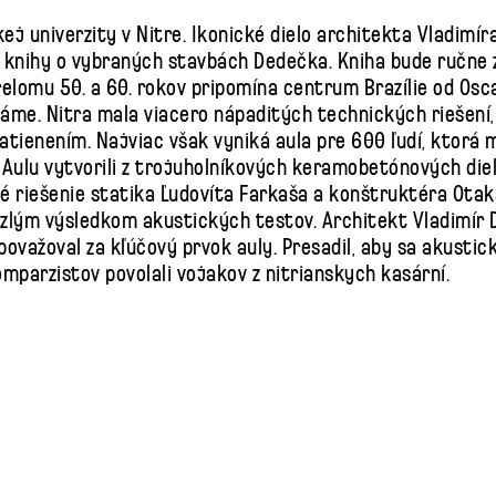
j univerzity v Nitre. Ikonické dielo architekta Vladimír
knihy o vybraných stavbách Dedečka. Kniha bude ručne zvi
elomu 50. a 60. rokov pripomína centrum Brazílie od Osc
áme. Nitra mala viacero nápaditých technických riešení
zatienením. Najviac však vyniká aula pre 600 ľudí, ktorá 
 Aulu vytvorili z trojuholníkových keramobetónových die
é riešenie statika Ľudovíta Farkaša a konštruktéra Ota
zlým výsledkom akustických testov. Architekt Vladimír D
ažoval za kľúčový prvok auly. Presadil, aby sa akustick
omparzistov povolali vojakov z nitrianskych kasární.