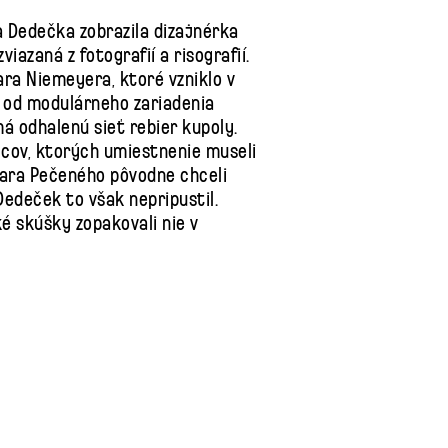
a Dedečka zobrazila dizajnérka
azaná z fotografií a risografií.
ara Niemeyera, ktoré vzniklo v
, od modulárneho zariadenia
má odhalenú sieť rebier kupoly.
lcov, ktorých umiestnenie museli
kara Pečeného pôvodne chceli
edeček to však nepripustil.
é skúšky zopakovali nie v