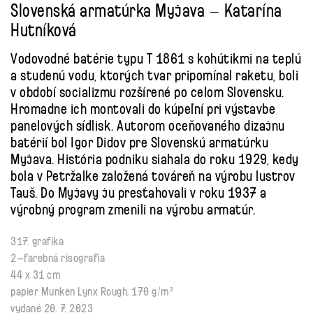
Slovenská armatúrka Myjava – Katarína
Hutníková
Vodovodné batérie typu T 1861 s kohútikmi na teplú
a studenú vodu, ktorých tvar pripomínal raketu, boli
v období socializmu rozšírené po celom Slovensku.
Hromadne ich montovali do kúpeľní pri výstavbe
panelových sídlisk. Autorom oceňovaného dizajnu
batérií bol Igor Didov pre Slovenskú armatúrku
Myjava. História podniku siahala do roku 1929, kedy
bola v Petržalke založená továreň na výrobu lustrov
Tauš. Do Myjavy ju presťahovali v roku 1937 a
výrobný program zmenili na výrobu armatúr.
317. grafika
2–farebná risografia
44 x 31 cm
papier Munken Lynx Rough, 170 g/m²
vydané 20. 7. 2023