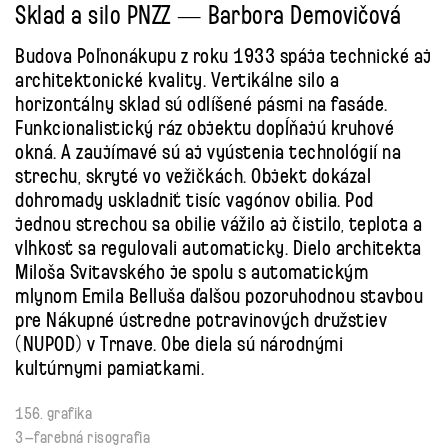
Sklad a silo PNZZ — Barbora Demovičová
Budova Poľnonákupu z roku 1933 spája technické aj
architektonické kvality. Vertikálne silo a
horizontálny sklad sú odlíšené pásmi na fasáde.
Funkcionalistický ráz objektu dopĺňajú kruhové
okná. A zaujímavé sú aj vyústenia technológií na
strechu, skryté vo vežičkách. Objekt dokázal
dohromady uskladniť tisíc vagónov obilia. Pod
jednou strechou sa obilie vážilo aj čistilo, teplota a
vlhkosť sa regulovali automaticky. Dielo architekta
Miloša Svitavského je spolu s automatickým
mlynom Emila Belluša ďalšou pozoruhodnou stavbou
pre Nákupné ústredne potravinových družstiev
(NUPOD) v Trnave. Obe diela sú národnými
kultúrnymi pamiatkami.
156. grafika
3–farebná risografia