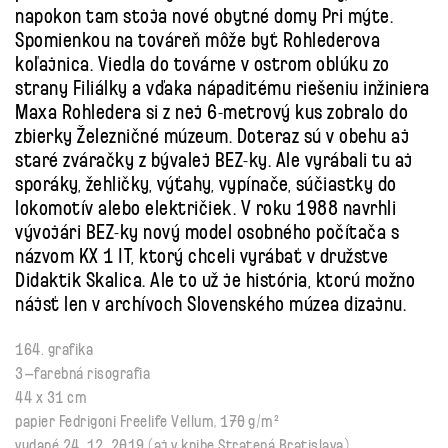
napokon tam stoja nové obytné domy Pri mýte.
Spomienkou na továreň môže byť Rohlederova
koľajnica. Viedla do továrne v ostrom oblúku zo
strany Filiálky a vďaka nápaditému riešeniu inžiniera
Maxa Rohledera si z nej 6-metrový kus zobralo do
zbierky Železničné múzeum. Doteraz sú v obehu aj
staré zváračky z bývalej BEZ-ky. Ale vyrábali tu aj
sporáky, žehličky, výťahy, vypínače, súčiastky do
lokomotív alebo električiek. V roku 1988 navrhli
vývojári BEZ-ky nový model osobného počítača s
názvom KX 1 IT, ktorý chceli vyrábať v družstve
Didaktik Skalica. Ale to už je história, ktorú možno
nájsť len v archívoch Slovenského múzea dizajnu.
164. grafika
3–farebná risografia
44 x 31 cm
papier Fedrigoni Freelife Vellum, 170 g/m²
vydané 24. 12. 2019 (aj v knihe Stratená Bratislava)