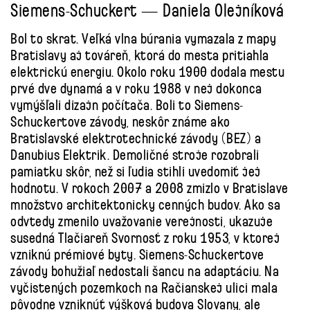
Siemens-Schuckert — Daniela Olejníková
Bol to skrat. Veľká vlna búrania vymazala z mapy
Bratislavy aj továreň, ktorá do mesta pritiahla
elektrickú energiu. Okolo roku 1900 dodala mestu
prvé dve dynamá a v roku 1988 v nej dokonca
vymýšľali dizajn počítača. Boli to Siemens-
Schuckertove závody, neskôr známe ako
Bratislavské elektrotechnické závody (BEZ) a
Danubius Elektrik. Demoličné stroje rozobrali
pamiatku skôr, než si ľudia stihli uvedomiť jej
hodnotu. V rokoch 2007 a 2008 zmizlo v Bratislave
množstvo architektonicky cenných budov. Ako sa
odvtedy zmenilo uvažovanie verejnosti, ukazuje
susedná Tlačiareň Svornosť z roku 1953, v ktorej
vzniknú prémiové byty. Siemens-Schuckertove
závody bohužiaľ nedostali šancu na adaptáciu. Na
vyčistených pozemkoch na Račianskej ulici mala
pôvodne vzniknúť výšková budova Slovany, ale