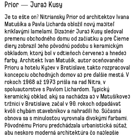
Prior — Juraj Kusy
Je to ešte on? Nitriansky Prior od architektov Ivana
Matušíka a Pavla Licharda obložil nový majiteľ
krikľavými lamelami. Dizajnér Juraj Kusy sledoval
premenu obchodného domu od začiatku a pre Čierne
diery zobrazil jeho pôvodnú podobu s keramickým
obkladom, ktorý bol v odtieňoch červenej a hnedej
farby. Architekt Ivan Matušík, autor oceňovaného
Prioru a hotelu Kyjev v Bratislave, takto rozpracoval
koncepciu obchodných domov aj pre ďalšie mestá. V
rokoch 1968 až 1973 prišla na rad Nitra, v
spoluautorstve s Pavlom Lichardom. Typický
keramický obklad, aký sa nachádza aj v Matušíkovej
tržnici v Bratislave, začal v 90. rokoch odpadávať
kvôli chybám stavebníkov a nahradili ho. Súčasná
obnova sa s minulosťou vyrovnala divokými farbami.
Pôvodnému Prioru predchádzala urbanistická súťaž,
aby neskoro moderná architektúra čo najlepšie