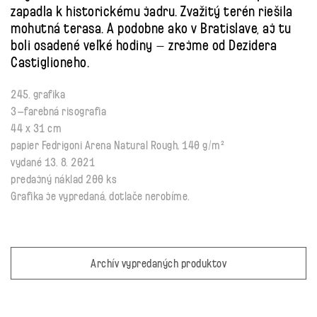
zapadla k historickému jadru. Zvažitý terén riešila
mohutná terasa. A podobne ako v Bratislave, aj tu
boli osadené veľké hodiny – zrejme od Dezidera
Castiglioneho.
245. grafika
3–farebná risografia
44 x 31 cm
papier Fedrigoni Arena Natural Rough, 140 g/m²
vydané 13. 8. 2021
predajný náklad 200 ks
Grafika je vypredaná, dotlače nerobíme.
Archív vypredaných produktov