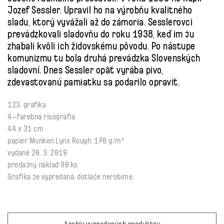
Jozef Sessler. Upravil ho na výrobňu kvalitného
sladu, ktorý vyvážali až do zámoria. Sesslerovci
prevádzkovali sladovňu do roku 1938, keď im ju
zhabali kvôli ich židovskému pôvodu. Po nástupe
komunizmu tu bola druhá prevádzka Slovenských
sladovní. Dnes Sessler opäť vyrába pivo,
zdevastovanú pamiatku sa podarilo opraviť.
123. grafika
4–farebná risografia
44 x 31 cm
papier Munken Lynx Rough, 170 g/m²
vydané 20. 3. 2019
predajný náklad 90 ks
Grafika je vypredaná, dotlače nerobíme.
Archív vypredaných produktov