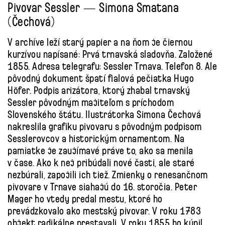
Pivovar Sessler — Simona Smatana
(Čechová)
V archíve leží starý papier a na ňom je čiernou
kurzívou napísané: Prvá trnavská sladovňa. Založené
1855. Adresa telegrafu: Sessler Trnava. Telefon 8. Ale
pôvodný dokument špatí fialová pečiatka Hugo
Höfer. Podpis arizátora, ktorý zhabal trnavský
Sessler pôvodným majiteľom s príchodom
Slovenského štátu. Ilustrátorka Simona Čechová
nakreslila grafiku pivovaru s pôvodným podpisom
Sesslerovcov a historickým ornamentom. Na
pamiatke je zaujímavé práve to, ako sa menila
v čase. Ako k nej pribúdali nové časti, ale staré
nezbúrali, zapojili ich tiež. Zmienky o renesančnom
pivovare v Trnave siahajú do 16. storočia. Peter
Mager ho vtedy predal mestu, ktoré ho
prevádzkovalo ako mestský pivovar. V roku 1783
objekt radikálne prestavali. V roku 1855 ho kúpil