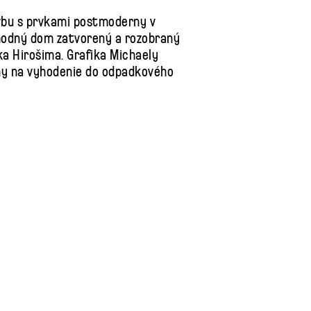
vbu s prvkami postmoderny v
chodný dom zatvorený a rozobraný
vka Hirošima. Grafika Michaely
iny na vyhodenie do odpadkového