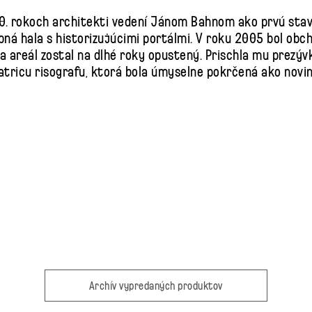
70. rokoch architekti vedení Jánom Bahnom ako prvú sta
upná hala s historizujúcimi portálmi. V roku 2005 bol ob
i a areál zostal na dlhé roky opustený. Prischla mu prezý
tricu risografu, ktorá bola úmyselne pokrčená ako nov
Archív vypredaných produktov