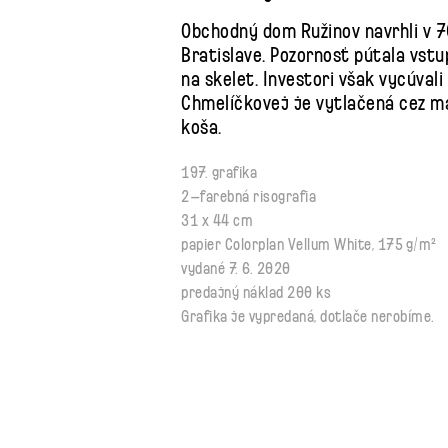
Obchodný dom Ružinov navrhli v 
Bratislave. Pozornosť pútala vst
na skelet. Investori však vycúval
Chmelíčkovej je vytlačená cez ma
koša.
197. grafika
2–farebná risografia
31 x 44 cm
papier Colorplan Vellum White, 175 g/m²
vydané 7. 6. 2020
predajný náklad 200 ks
Grafika je vypredaná, dotlače nerobíme.