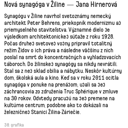
Nová synagóga v Žiline — Jana Hirnerová
Synagógu v Žiline navrhol svetoznámy nemecký
architekt Peter Behrens, priekopník modernizmu aj
priemyselného staviteľstva. Významné dielo je
výsledkom architektonickej súťaže z roku 1928.
Počas druhej svetovej vojny pripravil totalitný
režim Židov o ich práva a následne väčšinu z nich
poslal na smrť do koncentračných a vyhladzovacích
táboroch. Do žilinskej synagógy sa nikdy nevrátili.
Stal sa z nej sklad obilia a nábytku. Neskôr kultúrny
dom, školská aula a kino. Keď sa v roku 2011 ocitla
synagóga v ponuke na prenájom, ujali sa jej
záchrancovia zo združenia Truc Sphérique v zmluve
na 30 rokov. Odvtedy pracujú na jej premene na
kultúrne centrum, podobne ako to dokázali na
železničnej Stanici Žilina-Záriečie.
30. grafika