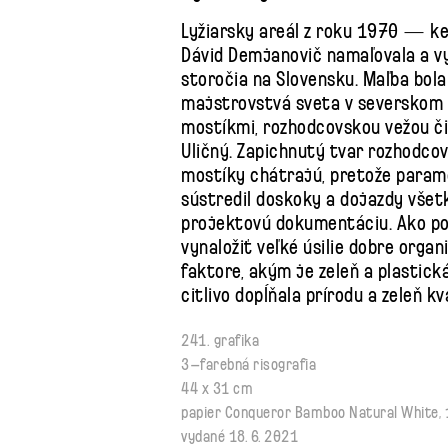
Lyžiarsky areál z roku 1970 — keď
Dávid Demjanovič namaľovala a vyp
storočia na Slovensku. Maľba bola 
majstrovstvá sveta v severskom l
mostíkmi, rozhodcovskou vežou či
Uličný. Zapichnutý tvar rozhodco
mostíky chátrajú, pretože paramet
sústredil doskoky a dojazdy všetký
projektovú dokumentáciu. Ako pov
vynaložiť veľké úsilie dobre org
faktore, akým je zeleň a plastick
citlivo dopĺňala prírodu a zeleň 
241. grafika
3–farebná risografia
44 x 31 cm
papier Conqueror Bamboo Natural White,
vydané 18. 6. 2021