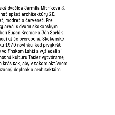
rská dvojica Jarmila Mitríková &
 najlepšej architektúry 20.
tej, modrej a červenej. Pre
ky areál s dvomi skokanskými
boli Eugen Kramár a Ján Šprlák-
hoci už je prerobená. Skokanské
oku 1970 novinku, keď prvýkrát
 vo fínskom Lahti a vyžiadali si
motnú kultúru Tatier vytvárame,
h krás tak, aby v takom aktívnom
ilizačný doplnok a architektúra