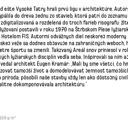
 ešte Vysoké Tatry hrali prvú ligu v architektúre. Auto
álila do dreva jednu zo stavieb, ktorá patrí do zoznamu
zdigitalizovaná a rozdelená do troch farieb risografu: žl
yžovaní postavili v roku 1970 na Štrbskom Plese lyžiars
 Hotelom FIS. Autormi odvážnych diel neskorej moderny 
vskej veže sa dodnes objavuje na zahraničných weboch, 
re športu sa zmenili. Takzvaný Areál snov priniesol v r
ch lyžiarskych disciplín vedľa seba. Inšpirovali sa ním aj
edal architekt Eugen Kramár: „Mali by sme všetci, čo h
anizovať tamojší život a domodelovávať jemnosť tamojšíc
á príroda, pôsobili naše stavby vždy len ako dôstojný civ
kvalitne dokomponovávala architektúru.“
 160 g/m²