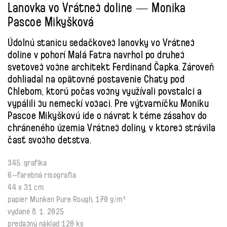
Lanovka vo Vrátnej doline — Monika
Pascoe Mikyšková
Údolnú stanicu sedačkovej lanovky vo Vrátnej
doline v pohorí Malá Fatra navrhol po druhej
svetovej vojne architekt Ferdinand Čapka. Zároveň
dohliadal na opätovné postavenie Chaty pod
Chlebom, ktorú počas vojny využívali povstalci a
vypálili ju nemeckí vojaci. Pre výtvarníčku Moniku
Pascoe Mikyškovú ide o návrat k téme zásahov do
chráneného územia Vrátnej doliny, v ktorej strávila
časť svojho detstva.
345. grafika
6–farebná risografia
44 x 31 cm
papier Munken Pure Rough, 170 g/m²
vydané 8. 1. 2025
predajný náklad 120 ks