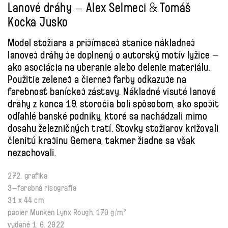
Lanové dráhy – Alex Selmeci & Tomáš
Kocka Jusko
Model stožiara a prijímacej stanice nákladnej
lanovej dráhy je doplnený o autorský motív lyžice –
ako asociácia na uberanie alebo delenie materiálu.
Použitie zelenej a čiernej farby odkazuje na
farebnosť baníckej zástavy. Nákladné visuté lanové
dráhy z konca 19. storočia boli spôsobom, ako spojiť
odľahlé banské podniky, ktoré sa nachádzali mimo
dosahu železničných tratí. Stovky stožiarov križovali
členitú krajinu Gemera, takmer žiadne sa však
nezachovali.
272. grafika
3–farebná risografia
31 x 44 cm
papier Munken Lynx Rough, 170 g/m²
vydané 1. 6. 2022