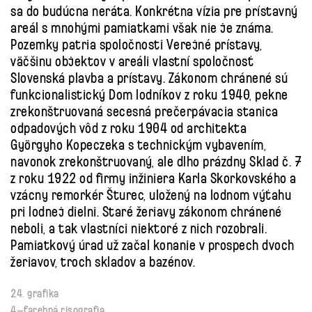
sa do budúcna neráta. Konkrétna vízia pre prístavný
areál s mnohými pamiatkami však nie je známa.
Pozemky patria spoločnosti Verejné prístavy,
väčšinu objektov v areáli vlastní spoločnosť
Slovenská plavba a prístavy. Zákonom chránené sú
funkcionalistický Dom lodníkov z roku 1940, pekne
zrekonštruovaná secesná prečerpávacia stanica
odpadových vôd z roku 1904 od architekta
Györgyho Kopeczeka s technickým vybavením,
navonok zrekonštruovaný, ale dlho prázdny Sklad č. 7
z roku 1922 od firmy inžiniera Karla Skorkovského a
vzácny remorkér Šturec, uložený na lodnom výťahu
pri lodnej dielni. Staré žeriavy zákonom chránené
neboli, a tak vlastníci niektoré z nich rozobrali.
Pamiatkový úrad už začal konanie v prospech dvoch
žeriavov, troch skladov a bazénov.
24. grafika
4–farebná risografia