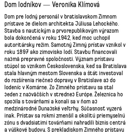
Dom lodníkov — Veronika Klímová
Dom pre lodný personál v bratislavskom Zimnom
prístave je dielom architekta Júliusa Lehockého.
Stavba s nautickým a prvorepublikovým výrazom
bola dokončená v roku 1942, keď moc uchopil
autoritársky režim. Samotný Zimný prístav vznikol v
roku 1897 ako zimovisko lodí. Stavbu financovali
najmä prepravné spoločnosti. Význam prístavu
stúpol so vznikom Československa, keď sa Bratislava
stala hlavným mestom Slovenska a štát investoval
do rozšírenia riečnej dopravy v Bratislave aj do
lodeníc v Komárne. Zo Zimného prístavu sa stal
jeden z najväčších v strednej Európe. Železnica ho
spojila s továrňami a konali sa v ňom aj
medzinárodné Dunajské veľtrhy. Súčasnosť vyzerá
inak. Prístav sa rokmi zmenšil a okolitú priemyselnú
zónu s dvadsiatimi továrňami nahradili biznis centrá
a výškové budovy. S prekladiskom Zimného prístavu