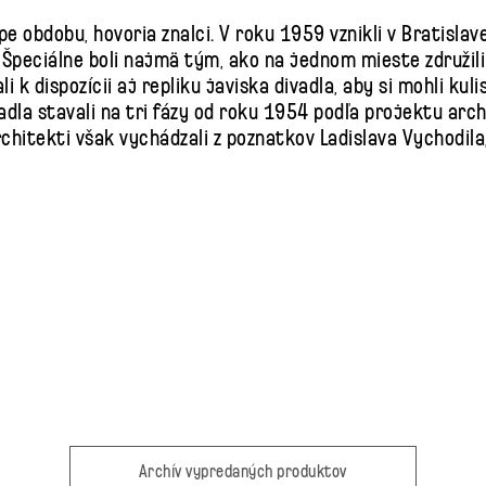
ópe obdobu, hovoria znalci. V roku 1959 vznikli v Bratisla
. Špeciálne boli najmä tým, ako na jednom mieste združili
li k dispozícii aj repliku javiska divadla, aby si mohli k
dla stavali na tri fázy od roku 1954 podľa projektu arc
chitekti však vychádzali z poznatkov Ladislava Vychodil
Archív vypredaných produktov