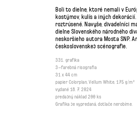
Boli to dielne, ktoré nemali v Eur
kostýmov, kulís a iných dekorácií
roztrúsené. Navyše, divadelníci ma
dielne Slovenského národného diva
neskoršieho autora Mosta SNP. Ar
československej scénografie.
331. grafika
3–farebná risografia
31 x 44 cm
papier Colorplan, Vellum White, 175 g/m²
vydané 18. 7. 2024
predajný náklad 200 ks
Grafika je vypredaná, dotlače nerobíme.